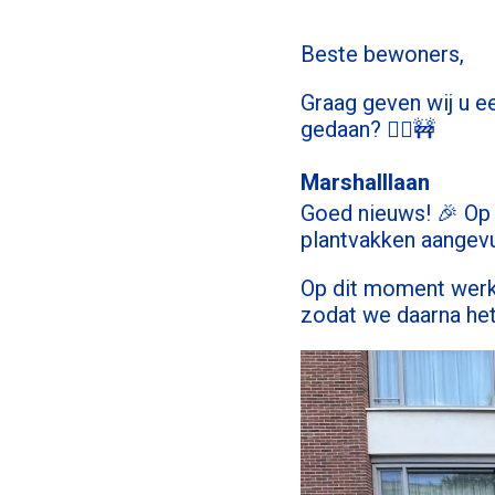
Beste bewoners,
Graag geven wij u 
gedaan? 👷‍♂️🚧
Marshalllaan
Goed nieuws! 🎉 Op d
plantvakken aangev
Op dit moment werke
zodat we daarna het